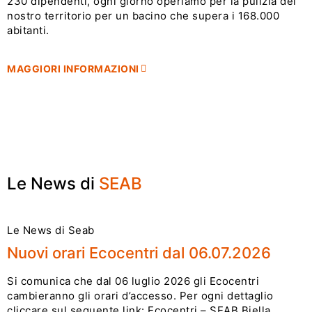
230 dipendenti, ogni giorno operiamo per la pulizia del
nostro territorio per un bacino che supera i 168.000
TARIFFA
abitanti.
AREE
PUNTUALE
GIORNATE DEL
SERVITE
MAGGIORI INFORMAZIONI
Scopri di più
RIUSO
BANDI DI
Scopri di più
ECOCENTRI
RICHIEDI
Scopri di più
GARA
Scopri di più
PRENOTAZIONE
Scopri di più
Scopri di più
Le News di
SEAB
Le News di Seab
Nuovi orari Ecocentri dal 06.07.2026
Si comunica che dal 06 luglio 2026 gli Ecocentri
cambieranno gli orari d’accesso. Per ogni dettaglio
cliccare sul seguente link: Ecocentri – SEAB Biella