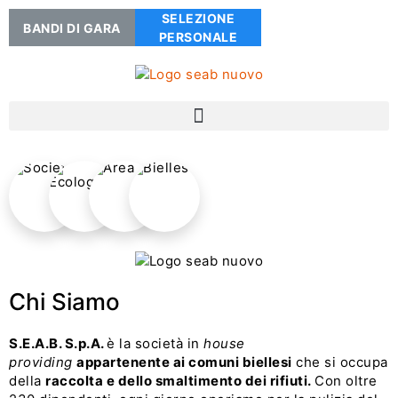
SELEZIONE
BANDI DI GARA
PERSONALE
Teniamo pulito il Mondo
Ama e rispetta il luogo in cui vivi
Scopri di più su SEAB
Chi Siamo
S.E.A.B. S.p.A.
è la società in
house
providing
appartenente ai comuni biellesi
che si occupa
della
raccolta e dello smaltimento dei rifiuti.
Con oltre