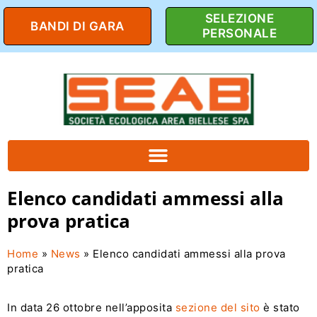
SELEZIONE
BANDI DI GARA
PERSONALE
Elenco candidati ammessi alla
prova pratica
Home
»
News
»
Elenco candidati ammessi alla prova
pratica
In data 26 ottobre nell’apposita
sezione del sito
è stato