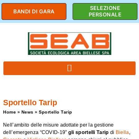
SELEZIONE
BANDI DI GARA
PERSONALE
Sportello Tarip
Home
»
News
»
Sportello Tarip
Nell’ambito delle misure adottate per la gestione
dell’emergenza “COVID-19”
gli sportelli Tarip
di
Biella
,