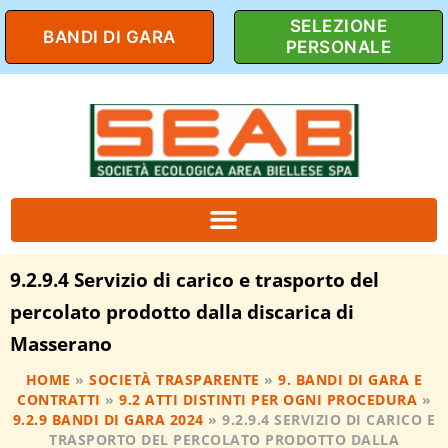
SELEZIONE
BANDI DI GARA
PERSONALE
9.2.9.4 Servizio di carico e trasporto del
percolato prodotto dalla discarica di
Masserano
HOME
»
SOCIETÀ TRASPARENTE
»
9. BANDI DI GARA E
CONTRATTI
»
9.2 ATTI DISTINTI PER OGNI PROCEDURA
»
9.2.9 BANDI DI GARA 2024
»
9.2.9.4 SERVIZIO DI CARICO E
TRASPORTO DEL PERCOLATO PRODOTTO DALLA